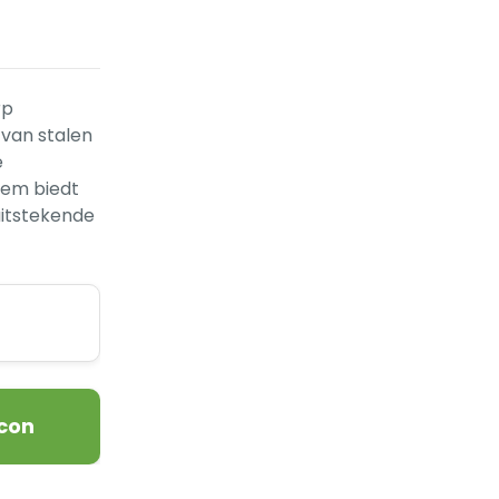
rp
 van stalen
e
eem biedt
uitstekende