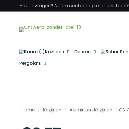
Heb je vragen? Neem contact op met ons team
Kozijnen
Deuren
Sch
Pergola’s
Home
/
Kozijnen
/
Aluminium Kozijnen
/
CS 