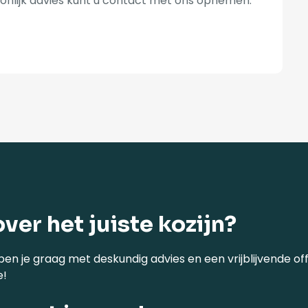
onlijk advies kunt u contact met ons opnemen.
over het juiste kozijn?
pen je graag met deskundig advies en een vrijblijvende off
e!