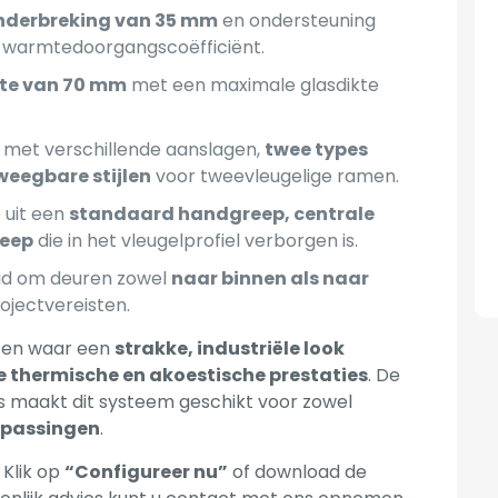
nderbreking van 35 mm
en ondersteuning
 warmtedoorgangscoëfficiënt.
te van 70 mm
met een maximale glasdikte
 met verschillende aanslagen,
twee types
weegbare stijlen
voor tweevleugelige ramen.
 uit een
standaard handgreep, centrale
reep
die in het vleugelprofiel verborgen is.
id om deuren zowel
naar binnen als naar
ojectvereisten.
cten waar een
strakke, industriële look
 thermische en akoestische prestaties
. De
ies maakt dit systeem geschikt voor zowel
epassingen
.
Klik op
“Configureer nu”
of download de