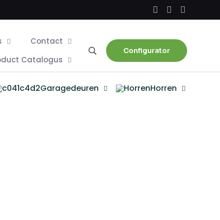
s
Contact
Configurator
oduct Catalogus
Garagedeuren
Horren