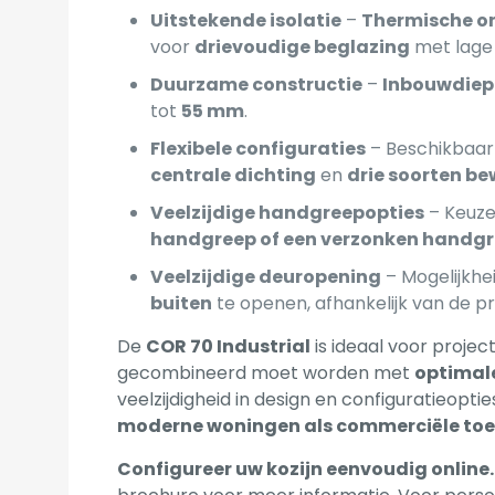
Uitstekende isolatie
–
Thermische o
voor
drievoudige beglazing
met lage
Duurzame constructie
–
Inbouwdiep
tot
55 mm
.
Flexibele configuraties
– Beschikbaar
centrale dichting
en
drie soorten be
Veelzijdige handgreepopties
– Keuze
handgreep of een verzonken handg
Veelzijdige deuropening
– Mogelijkhe
buiten
te openen, afhankelijk van de pr
De
COR 70 Industrial
is ideaal voor proje
gecombineerd moet worden met
optimale
veelzijdigheid in design en configuratieopt
moderne woningen als commerciële to
Configureer uw kozijn eenvoudig online.