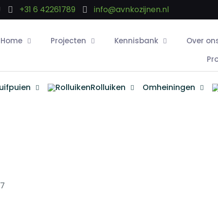
!
+31 6 42261789
info@avnkozijnen.nl
Home
Projecten
Kennisbank
Over on
Pr
uifpuien
Rolluiken
Omheiningen
77