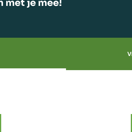
n met je mee!
V