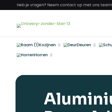
Heb je vragen? Neem contact op met ons team
Kozijnen
Deuren
Horren
Alumin