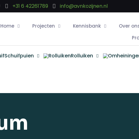
!
+31 6 42261789
info@avnkozijnen.nl
Home
Projecten
Kennisbank
Over on
Pr
Schuifpuien
Rolluiken
ium