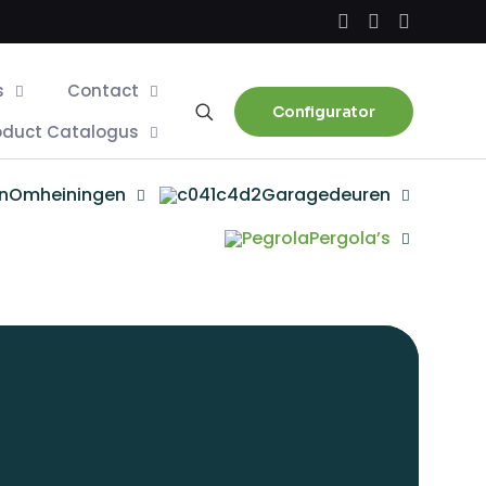
s
Contact
Configurator
oduct Catalogus
Omheiningen
Garagedeuren
Pergola’s