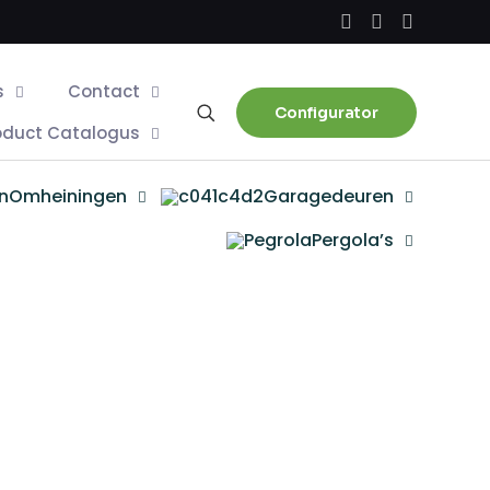
s
Contact
Configurator
oduct Catalogus
Omheiningen
Garagedeuren
Pergola’s