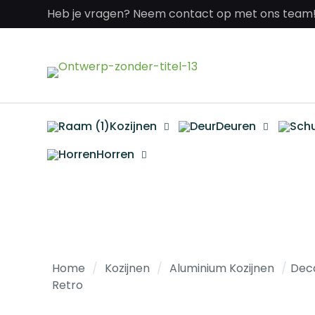
Heb je vragen? Neem contact op met ons team
Kozijnen
Deuren
Horren
Home
/
Kozijnen
/
Aluminium Kozijnen
/
Dec
Retro