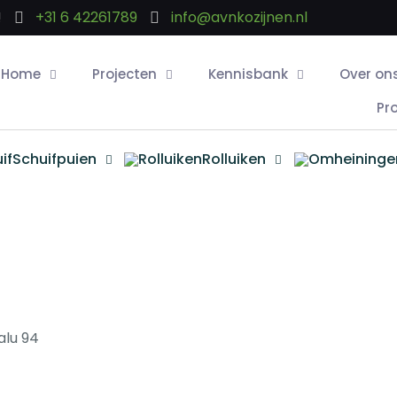
!
+31 6 42261789
info@avnkozijnen.nl
Home
Projecten
Kennisbank
Over on
Pr
Schuifpuien
Rolluiken
alu 94