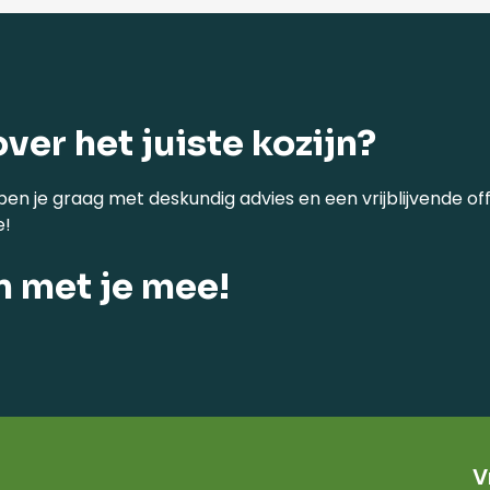
over het juiste kozijn?
pen je graag met deskundig advies en een vrijblijvende off
e!
n met je mee!
V