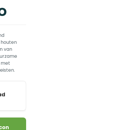
o
nd
n houten
n van
duurzame
, met
eisten.