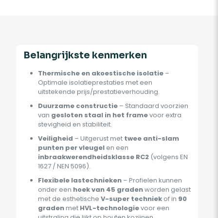
Belangrijkste kenmerken
Thermische en akoestische isolatie
–
Optimale isolatieprestaties met een
uitstekende prijs/prestatieverhouding.
Duurzame constructie
– Standaard voorzien
van
gesloten staal in het frame
voor extra
stevigheid en stabiliteit.
Veiligheid
– Uitgerust met
twee anti-slam
punten per vleugel
en een
inbraakwerendheidsklasse RC2
(volgens EN
1627 / NEN 5096).
Flexibele lastechnieken
– Profielen kunnen
onder een
hoek van 45 graden
worden gelast
met de esthetische
V-super techniek
of in
90
graden
met
HVL-technologie
voor een
uitstraling die lijkt op houten kozijnen.