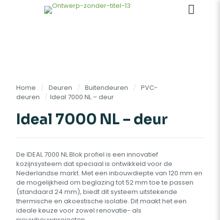
Home
/
Deuren
/
Buitendeuren
/
PVC-
deuren
/
Ideal 7000 NL – deur
Ideal 7000 NL – deur
De IDEAL 7000 NL Blok profiel is een innovatief
kozijnsysteem dat speciaal is ontwikkeld voor de
Nederlandse markt. Met een inbouwdiepte van 120 mm en
de mogelijkheid om beglazing tot 52 mm toe te passen
(standaard 24 mm), biedt dit systeem uitstekende
thermische en akoestische isolatie. Dit maakt het een
ideale keuze voor zowel renovatie- als
nieuwbouwprojecten.