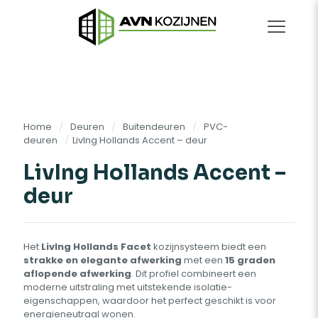
Home
/
Deuren
/
Buitendeuren
/
PVC-
deuren
/
LivIng Hollands Accent – deur
LivIng Hollands Accent –
deur
Het
LivIng Hollands Facet
kozijnsysteem biedt een
strakke en elegante afwerking
met een
15 graden
aflopende afwerking
. Dit profiel combineert een
moderne uitstraling met uitstekende isolatie-
eigenschappen, waardoor het perfect geschikt is voor
energieneutraal wonen.