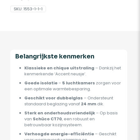
SKU:
1553-1-1-1
Belangrijkste kenmerken
Klassieke en chique uitstraling
– Dankzij het
kenmerkende ‘Accent neusje’.
Goede isolatie
–
5 luchtkamers
zorgen voor
een optimale warmtebesparing.
Geschikt voor dubbelglas
– Ondersteunt
standaard beglazing vanaf
24 mm
dik.
Sterk en onderhoudsvriendelijk
– Op basis
van
Schüco CT70
, een robuust en
betrouwbaar kozijnsysteem.
Verhoogde energie-efficiëntie
– Geschikt
voor woningverduurzaming en