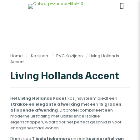
Home
/
Kozijnen
/
PVC Kozijnen
/
LivIng Hollands
Accent
LivIng Hollands Accent
Het
LivIng Hollands Facet
kozijnsysteem biedt een
strakke en elegante afwerking
met een
15 graden
aflopende afwerking
. Dit profiel combineert een
moderne uitstraling met uitstekende isolatie-
eigenschappen, waardoor het perfect geschikt is voor
energieneutraal wonen.
Dankzij de
7 isolatiekamers
en een
kozijnprofiel van