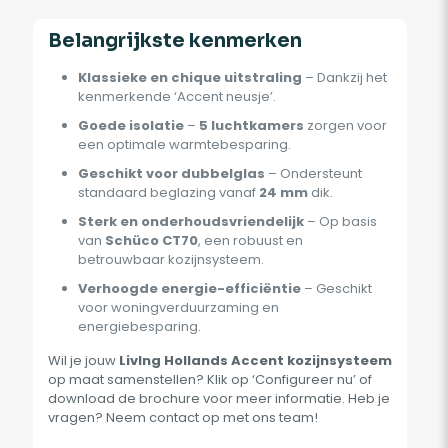
Belangrijkste kenmerken
Klassieke en chique uitstraling
– Dankzij het
kenmerkende ‘Accent neusje’.
Goede isolatie
–
5 luchtkamers
zorgen voor
een optimale warmtebesparing.
Geschikt voor dubbelglas
– Ondersteunt
standaard beglazing vanaf
24 mm
dik.
Sterk en onderhoudsvriendelijk
– Op basis
van
Schüco CT70
, een robuust en
betrouwbaar kozijnsysteem.
Verhoogde energie-efficiëntie
– Geschikt
voor woningverduurzaming en
energiebesparing.
Wil je jouw
LivIng Hollands Accent kozijnsysteem
op maat samenstellen? Klik op ‘Configureer nu’ of
download de brochure voor meer informatie. Heb je
vragen? Neem contact op met ons team!