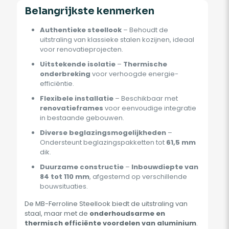
Belangrijkste kenmerken
Authentieke steellook
– Behoudt de
uitstraling van klassieke stalen kozijnen, ideaal
voor renovatieprojecten.
Uitstekende isolatie
–
Thermische
onderbreking
voor verhoogde energie-
efficiëntie.
Flexibele installatie
– Beschikbaar met
renovatieframes
voor eenvoudige integratie
in bestaande gebouwen.
Diverse beglazingsmogelijkheden
–
Ondersteunt beglazingspakketten tot
61,5 mm
dik.
Duurzame constructie
–
Inbouwdiepte van
84 tot 110 mm
, afgestemd op verschillende
bouwsituaties.
De MB-Ferroline Steellook biedt de uitstraling van
staal, maar met de
onderhoudsarme en
thermisch efficiënte voordelen van aluminium
.