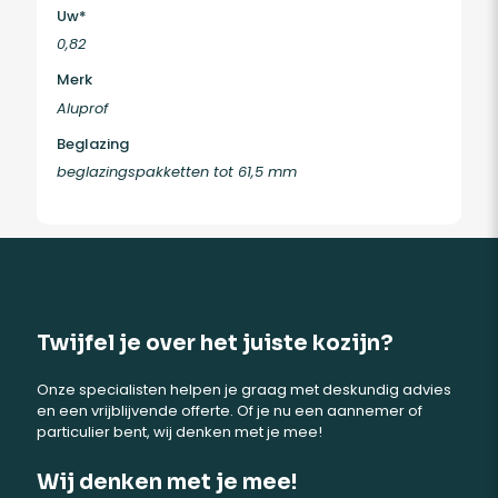
Uw*
0,82
Merk
Aluprof
Beglazing
beglazingspakketten tot 61,5 mm
Twijfel je over het juiste kozijn?
Onze specialisten helpen je graag met deskundig advies
en een vrijblijvende offerte. Of je nu een aannemer of
particulier bent, wij denken met je mee!
Wij denken met je mee!