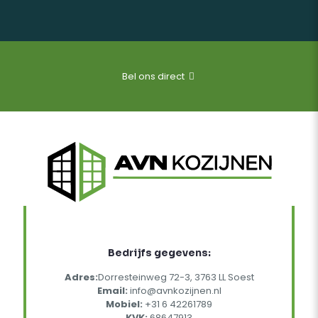
Bel ons direct
Bedrijfs gegevens:
Adres:
Dorresteinweg 72-3, 3763 LL Soest
Email:
info@avnkozijnen.nl
Mobiel:
+31 6 42261789
KVK:
68647913