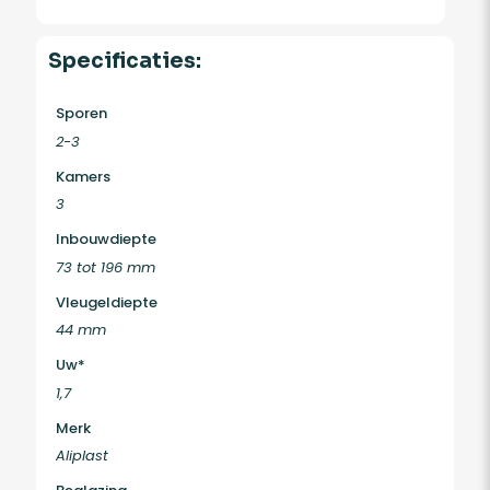
Specificaties:
Sporen
2-3
Kamers
3
Inbouwdiepte
73 tot 196 mm
Vleugeldiepte
44 mm
Uw*
1,7
Merk
Aliplast