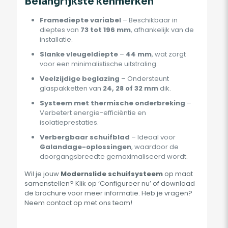
Belangrijkste kenmerken
Framediepte variabel
– Beschikbaar in
dieptes van
73 tot 196 mm
, afhankelijk van de
installatie.
Slanke vleugeldiepte
–
44 mm
, wat zorgt
voor een minimalistische uitstraling.
Veelzijdige beglazing
– Ondersteunt
glaspakketten van
24, 28 of 32 mm
dik.
Systeem met thermische onderbreking
–
Verbetert energie-efficiëntie en
isolatieprestaties.
Verbergbaar schuifblad
– Ideaal voor
Galandage-oplossingen
, waardoor de
doorgangsbreedte gemaximaliseerd wordt.
Wil je jouw
Modernslide schuifsysteem
op maat
samenstellen? Klik op ‘Configureer nu’ of download
de brochure voor meer informatie. Heb je vragen?
Neem contact op met ons team!