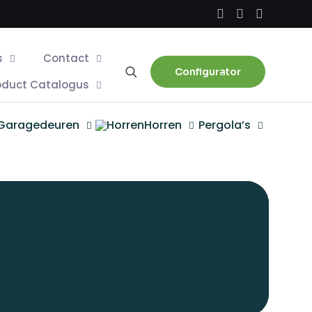
s
Contact
Configurator
oduct Catalogus
Garagedeuren
Horren
Pergola’s