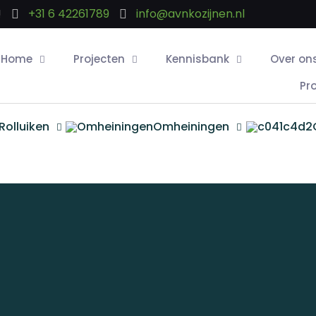
!
+31 6 42261789
info@avnkozijnen.nl
Home
Projecten
Kennisbank
Over on
Pr
Rolluiken
Omheiningen