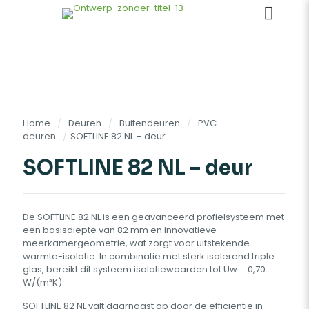
Home
/
Deuren
/
Buitendeuren
/
PVC-
deuren
/
SOFTLINE 82 NL – deur
SOFTLINE 82 NL – deur
De SOFTLINE 82 NL is een geavanceerd profielsysteem met
een basisdiepte van 82 mm en innovatieve
meerkamergeometrie, wat zorgt voor uitstekende
warmte-isolatie. In combinatie met sterk isolerend triple
glas, bereikt dit systeem isolatiewaarden tot Uw = 0,70
W/(m²K).
SOFTLINE 82 NL valt daarnaast op door de efficiëntie in