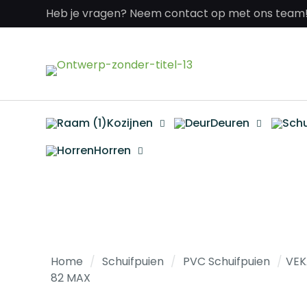
Heb je vragen? Neem contact op met ons team
Kozijnen
Deuren
Horren
Home
/
Schuifpuien
/
PVC Schuifpuien
/
VE
82 MAX