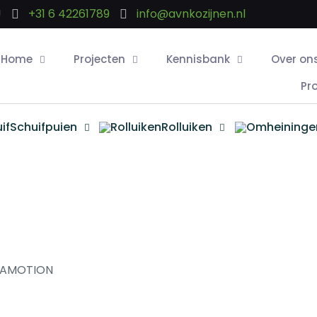
!
+31 6 42261789
info@avnkozijnen.nl
Home
Projecten
Kennisbank
Over on
Pr
Schuifpuien
Rolluiken
KAMOTION