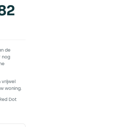
82
an de
r nog
he
 vrijwel
 uw woning.
 Red Dot