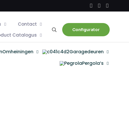
s
Contact
Configurator
oduct Catalogus
Omheiningen
Garagedeuren
Pergola’s