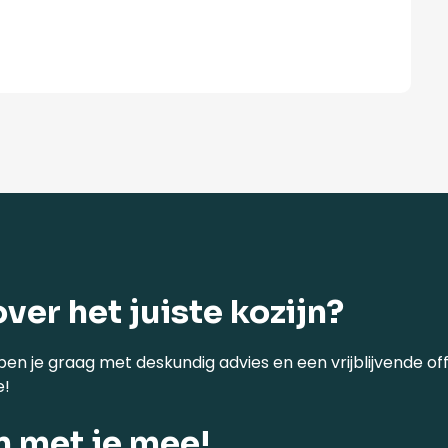
over het juiste kozijn?
pen je graag met deskundig advies en een vrijblijvende off
e!
n met je mee!